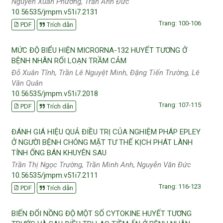
Nguyễn Xuân Phương, Trần Anh Đức
10.56535/jmpm.v51i7.2131
Trang: 100-106
PDF
Trích dẫn
MỨC ĐỘ BIỂU HIỆN MICRORNA-132 HUYẾT TƯƠNG Ở
BỆNH NHÂN RỐI LOẠN TRẦM CẢM
Đỗ Xuân Tĩnh, Trần Lê Nguyệt Minh, Đặng Tiến Trường, Lê
Văn Quân
10.56535/jmpm.v51i7.2018
Trang: 107-115
PDF
Trích dẫn
ĐÁNH GIÁ HIỆU QUẢ ĐIỀU TRỊ CỦA NGHIỆM PHÁP EPLEY
Ở NGƯỜI BỆNH CHÓNG MẶT TƯ THẾ KỊCH PHÁT LÀNH
TÍNH ỐNG BÁN KHUYÊN SAU
Trần Thị Ngọc Trường, Trần Minh Anh, Nguyễn Văn Đức
10.56535/jmpm.v51i7.2111
Trang: 116-123
PDF
Trích dẫn
BIẾN ĐỔI NỒNG ĐỘ MỘT SỐ CYTOKINE HUYẾT TƯƠNG