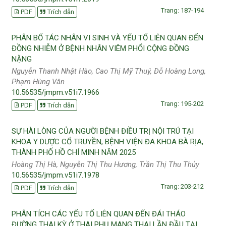
Trang: 187-194
PDF
Trích dẫn
PHÂN BỐ TÁC NHÂN VI SINH VÀ YẾU TỐ LIÊN QUAN ĐẾN
ĐỒNG NHIỄM Ở BỆNH NHÂN VIÊM PHỔI CỘNG ĐỒNG
NẶNG
Nguyễn Thanh Nhật Hào, Cao Thị Mỹ Thuý, Đỗ Hoàng Long,
Phạm Hùng Vân
10.56535/jmpm.v51i7.1966
Trang: 195-202
PDF
Trích dẫn
SỰ HÀI LÒNG CỦA NGƯỜI BỆNH ĐIỀU TRỊ NỘI TRÚ TẠI
KHOA Y DƯỢC CỔ TRUYỀN, BỆNH VIỆN ĐA KHOA BÀ RỊA,
THÀNH PHỐ HỒ CHÍ MINH NĂM 2025
Hoàng Thị Hà, Nguyễn Thị Thu Hương, Trần Thị Thu Thủy
10.56535/jmpm.v51i7.1978
Trang: 203-212
PDF
Trích dẫn
PHÂN TÍCH CÁC YẾU TỐ LIÊN QUAN ĐẾN ĐÁI THÁO
ĐƯỜNG THAI KỲ Ở THAI PHỤ MANG THAI LẦN ĐẦU TẠI