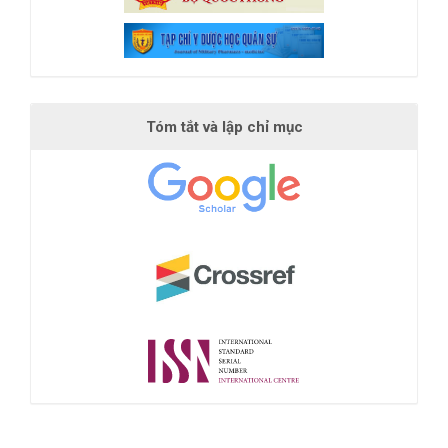
Tóm tắt và lập chỉ mục