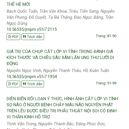
THẾ HỆ MỚI
Bạch Quốc Tuấn, Trần Văn Khoa, Triệu Tiến Sang, Nguyễn
Văn Phong, Đỗ Quyết, Tạ Bá Thắng, Đào Ngọc Bằng, Trần
Ngọc Dũng
10.56535/jmpm.v51i7.2115
Trang: 81-90
PDF
Trích dẫn
GIÁ TRỊ CỦA CHỤP CẮT LỚP VI TÍNH TRONG ĐÁNH GIÁ
KÍCH THƯỚC VÀ CHIỀU SÂU XÂM LẤN UNG THƯ LƯỠI DI
ĐỘNG
Nguyễn Ngọc Vinh, Nguyễn Thanh Thảo, Hồ Xuân Tuấn
10.56535/jmpm.v51i7.1954
Trang: 91-99
PDF
Trích dẫn
DIỄN BIẾN RỐI LOẠN Ý THỨC, HÌNH ẢNH CẮT LỚP VI TÍNH
SỌ NÃO Ở NGƯỜI BỆNH CHẢY MÁU NÃO NGUYÊN PHÁT
TRÊN LỀU ĐƯỢC ĐIỀU TRỊ PHẪU THUẬT NỘI SOI CÓ ĐỊNH
VỊ THẦN KINH HỖ TRỢ
Trịnh Văn Trung, Nguyễn Thành Bắc, Đặng Phúc Đức,