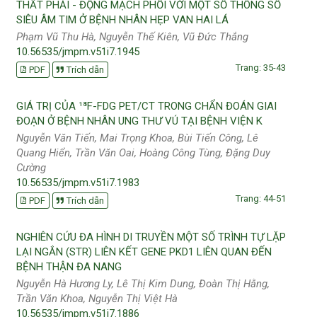
THẤT PHẢI - ĐỘNG MẠCH PHỔI VỚI MỘT SỐ THÔNG SỐ
SIÊU ÂM TIM Ở BỆNH NHÂN HẸP VAN HAI LÁ
Phạm Vũ Thu Hà, Nguyễn Thế Kiên, Vũ Đức Thắng
10.56535/jmpm.v51i7.1945
Trang: 35-43
PDF
Trích dẫn
GIÁ TRỊ CỦA ¹⁸F-FDG PET/CT TRONG CHẨN ĐOÁN GIAI
ĐOẠN Ở BỆNH NHÂN UNG THƯ VÚ TẠI BỆNH VIỆN K
Nguyễn Văn Tiến, Mai Trọng Khoa, Bùi Tiến Công, Lê
Quang Hiển, Trần Văn Oai, Hoàng Công Tùng, Đặng Duy
Cường
10.56535/jmpm.v51i7.1983
Trang: 44-51
PDF
Trích dẫn
NGHIÊN CỨU ĐA HÌNH DI TRUYỀN MỘT SỐ TRÌNH TỰ LẶP
LẠI NGẮN (STR) LIÊN KẾT GENE PKD1 LIÊN QUAN ĐẾN
BỆNH THẬN ĐA NANG
Nguyễn Hà Hương Ly, Lê Thị Kim Dung, Đoàn Thị Hằng,
Trần Văn Khoa, Nguyễn Thị Việt Hà
10.56535/jmpm.v51i7.1886