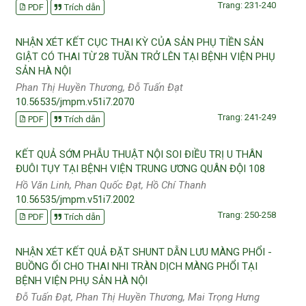
Trang: 231-240
PDF
Trích dẫn
NHẬN XÉT KẾT CỤC THAI KỲ CỦA SẢN PHỤ TIỀN SẢN
GIẬT CÓ THAI TỪ 28 TUẦN TRỞ LÊN TẠI BỆNH VIỆN PHỤ
SẢN HÀ NỘI
Phan Thị Huyền Thương, Đỗ Tuấn Đạt
10.56535/jmpm.v51i7.2070
Trang: 241-249
PDF
Trích dẫn
KẾT QUẢ SỚM PHẪU THUẬT NỘI SOI ĐIỀU TRỊ U THÂN
ĐUÔI TỤY TẠI BỆNH VIỆN TRUNG ƯƠNG QUÂN ĐỘI 108
Hồ Văn Linh, Phan Quốc Đạt, Hồ Chí Thanh
10.56535/jmpm.v51i7.2002
Trang: 250-258
PDF
Trích dẫn
NHẬN XÉT KẾT QUẢ ĐẶT SHUNT DẪN LƯU MÀNG PHỔI -
BUỒNG ỐI CHO THAI NHI TRÀN DỊCH MÀNG PHỔI TẠI
BỆNH VIỆN PHỤ SẢN HÀ NỘI
Đỗ Tuấn Đạt, Phan Thị Huyền Thương, Mai Trọng Hưng