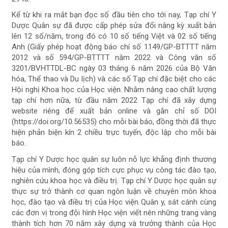
Kể từ khi ra mắt bạn đọc số đầu tiên cho tới nay, Tạp chí Y
Dược Quân sự đã được cấp phép sửa đổi nâng kỳ xuất bản
lên 12 số/năm, trong đó có 10 số tiếng Việt và 02 số tiếng
Anh (Giấy phép hoạt động báo chí số 1149/GP-BTTTT năm
2012 và số 594/GP-BTTTT năm 2022 và Công văn số
3201/BVHTTDL-BC ngày 03 tháng 6 năm 2026 của Bộ Văn
hóa, Thể thao và Du lịch) và các số Tạp chí đặc biệt cho các
Hội nghị Khoa học của Học viện. Nhằm nâng cao chất lượng
tạp chí hơn nữa, từ đầu năm 2022 Tạp chí đã xây dựng
website riêng để xuất bản online và gắn chỉ số DOI
(https://doi.org/10.56535) cho mỗi bài báo, đồng thời đã thực
hiện phản biện kín 2 chiều trực tuyến, độc lập cho mỗi bài
báo.
Tạp chí Y Dược học quân sự luôn nỗ lực khẳng định thương
hiệu của mình, đóng góp tích cực phục vụ công tác đào tạo,
nghiên cứu khoa học và điều trị. Tạp chí Y Dược học quân sự
thực sự trở thành cơ quan ngôn luận về chuyên môn khoa
học, đào tạo và điều trị của Học viện Quân y, sát cánh cùng
các đơn vị trong đội hình Học viện viết nên những trang vàng
thành tích hơn 70 năm xây dựng và trưởng thành của Học