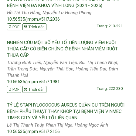
BỆNH VIỆN ĐA KHOA VĨNH LONG (2024 - 2025)
Hồ Thị Thu Hằng, Nguyễn Lư Hoàng Phong
10.56535/jmpm.v51i7.2036
Trang: 213-221
PDF
Trích dẫn
NGHIÊN CỨU MỘT SỐ YẾU TỐ TIÊN LƯỢNG VIÊM RUỘT
THỪA CẤP CÓ BIẾN CHỨNG Ở BỆNH NHÂN VIÊM RUỘT
THỪA CẤP
Trương Đình Tiến, Nguyễn Văn Tiệp, Bùi Thị Thanh Nhật,
Trần Trọng Đức, Nguyễn Thái Sơn, Hoàng Tiến Đạt, Đàm
Thanh Hoà
10.56535/jmpm.v51i7.1981
Trang: 222-230
PDF
Trích dẫn
TỶ LỆ STAPHYLOCOCCUS AUREUS QUẦN CƯ TRÊN NGƯỜI
BỆNH PHẪU THUẬT THAY KHỚP TẠI BỆNH VIỆN VINMEC
TIMES CITY VÀ YẾU TỐ LIÊN QUAN
Lê Thị Thanh Thủy, Phan Thị Nga, Hoàng Ngọc Ánh
10.56535/jmpm.v51i7.2156