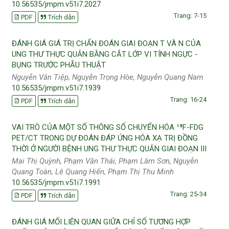
10.56535/jmpm.v51i7.2027
Trang: 7-15
PDF
Trích dẫn
ĐÁNH GIÁ GIÁ TRỊ CHẨN ĐOÁN GIAI ĐOẠN T VÀ N CỦA
UNG THƯ THỰC QUẢN BẰNG CẮT LỚP VI TÍNH NGỰC -
BỤNG TRƯỚC PHẪU THUẬT
Nguyễn Văn Tiệp, Nguyễn Trọng Hòe, Nguyễn Quang Nam
10.56535/jmpm.v51i7.1939
Trang: 16-24
PDF
Trích dẫn
VAI TRÒ CỦA MỘT SỐ THÔNG SỐ CHUYỂN HÓA ¹⁸F-FDG
PET/CT TRONG DỰ ĐOÁN ĐÁP ỨNG HÓA XẠ TRỊ ĐỒNG
THỜI Ở NGƯỜI BỆNH UNG THƯ THỰC QUẢN GIAI ĐOẠN III
Mai Thị Quỳnh, Phạm Văn Thái, Phạm Lâm Sơn, Nguyễn
Quang Toàn, Lê Quang Hiển, Phạm Thị Thu Minh
10.56535/jmpm.v51i7.1991
Trang: 25-34
PDF
Trích dẫn
ĐÁNH GIÁ MỐI LIÊN QUAN GIỮA CHỈ SỐ TƯƠNG HỢP