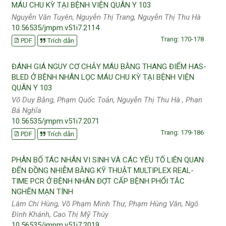
MÁU CHU KỲ TẠI BỆNH VIỆN QUÂN Y 103
Nguyễn Văn Tuyên, Nguyễn Thị Trang, Nguyễn Thị Thu Hà
10.56535/jmpm.v51i7.2114
Trang: 170-178
PDF
Trích dẫn
ĐÁNH GIÁ NGUY CƠ CHẢY MÁU BẰNG THANG ĐIỂM HAS-
BLED Ở BỆNH NHÂN LỌC MÁU CHU KỲ TẠI BỆNH VIỆN
QUÂN Y 103
Võ Duy Bằng, Phạm Quốc Toản, Nguyễn Thị Thu Hà , Phan
Bá Nghĩa
10.56535/jmpm.v51i7.2071
Trang: 179-186
PDF
Trích dẫn
PHÂN BỐ TÁC NHÂN VI SINH VÀ CÁC YẾU TỐ LIÊN QUAN
ĐẾN ĐỒNG NHIỄM BẰNG KỸ THUẬT MULTIPLEX REAL-
TIME PCR Ở BỆNH NHÂN ĐỢT CẤP BỆNH PHỔI TẮC
NGHẼN MẠN TÍNH
Lâm Chí Hùng, Võ Phạm Minh Thư, Phạm Hùng Vân, Ngô
Đình Khánh, Cao Thị Mỹ Thúy
10.56535/jmpm.v51i7.2019