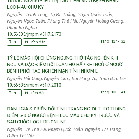
TRƯỚC VÀ SAU ĐIỀU TRỊ LAO TIỀM ẨN Ở BỆNH NHÂN
LỌC MÁU CHU KỲ
Nguyễn Thanh Tùng, Tạ Bá Thắng, Phạm Quốc Toản,
Nguyễn Ngọc Tuấn, Phùng Thế Hải, Nguyễn Hoàng Cường,
Phan Bá Nghĩa
10.56535/jmpm.v51i7.2173
Trang: 124-132
PDF
Trích dẫn
TỶ LỆ MẮC HỘI CHỨNG NGƯNG THỞ TẮC NGHẼN KHI
NGỦ VÀ ĐẶC ĐIỂM RỐI LOẠN HÔ HẤP KHI NGỦ Ở NGƯỜI
BỆNH PHỔI TẮC NGHẼN MẠN TÍNH NHÓM E
Nguyễn Hải Công, Nguyễn Lam, Bùi Hồng Vũ, Trịnh Đức Lợi
10.56535/jmpm.v51i7.2010
Trang: 133-141
PDF
Trích dẫn
ĐÁNH GIÁ SỰ BIẾN ĐỔI TÌNH TRẠNG NGỨA THEO THANG
ĐIỂM 5-D Ở NGƯỜI BỆNH LỌC MÁU CHU KỲ TRƯỚC VÀ
SAU CUỘC LỌC HDF-ONLINE
Nguyễn Thị Thu Hà, Phạm Quốc Toản, Nguyễn Thị Trang,
Diêm Thị Vân