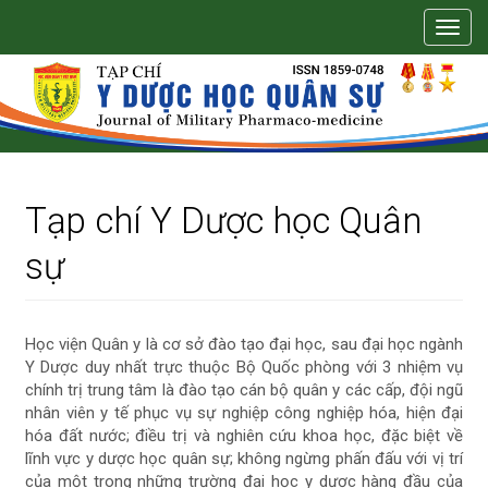
Điều
Toggl
hướng
navig
chính
Nội
dung
chính
Thanh
bên
Tạp chí Y Dược học Quân
sự
Học viện Quân y là cơ sở đào tạo đại học, sau đại học ngành
Y Dược duy nhất trực thuộc Bộ Quốc phòng với 3 nhiệm vụ
chính trị trung tâm là đào tạo cán bộ quân y các cấp, đội ngũ
nhân viên y tế phục vụ sự nghiệp công nghiệp hóa, hiện đại
hóa đất nước; điều trị và nghiên cứu khoa học, đặc biệt về
lĩnh vực y dược học quân sự; không ngừng phấn đấu với vị trí
của một trong những trường đại học y dược hàng đầu của