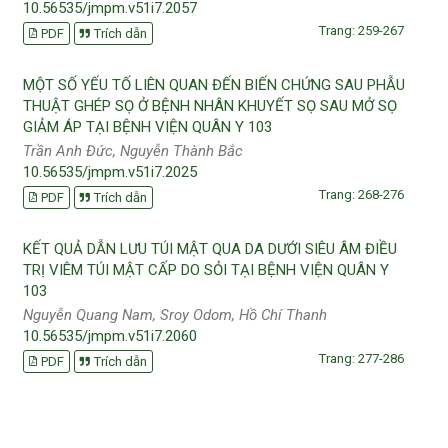
10.56535/jmpm.v51i7.2057
Trang: 259-267
PDF
Trích dẫn
MỘT SỐ YẾU TỐ LIÊN QUAN ĐẾN BIẾN CHỨNG SAU PHẪU
THUẬT GHÉP SỌ Ở BỆNH NHÂN KHUYẾT SỌ SAU MỞ SỌ
GIẢM ÁP TẠI BỆNH VIỆN QUÂN Y 103
Trần Anh Đức, Nguyễn Thành Bắc
10.56535/jmpm.v51i7.2025
Trang: 268-276
PDF
Trích dẫn
KẾT QUẢ DẪN LƯU TÚI MẬT QUA DA DƯỚI SIÊU ÂM ĐIỀU
TRỊ VIÊM TÚI MẬT CẤP DO SỎI TẠI BỆNH VIỆN QUÂN Y
103
Nguyễn Quang Nam, Sroy Odom, Hồ Chí Thanh
10.56535/jmpm.v51i7.2060
Trang: 277-286
PDF
Trích dẫn