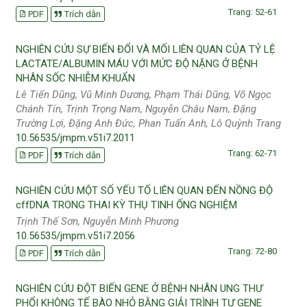
Trang: 52-61
PDF
Trích dẫn
NGHIÊN CỨU SỰ BIẾN ĐỔI VÀ MỐI LIÊN QUAN CỦA TỶ LỆ
LACTATE/ALBUMIN MÁU VỚI MỨC ĐỘ NẶNG Ở BỆNH
NHÂN SỐC NHIỄM KHUẨN
Lê Tiến Dũng, Vũ Minh Dương, Phạm Thái Dũng, Võ Ngọc
Chánh Tín, Trịnh Trọng Nam, Nguyễn Châu Nam, Đặng
Trường Lợi, Đặng Anh Đức, Phan Tuấn Anh, Lô Quỳnh Trang
10.56535/jmpm.v51i7.2011
Trang: 62-71
PDF
Trích dẫn
NGHIÊN CỨU MỘT SỐ YẾU TỐ LIÊN QUAN ĐẾN NỒNG ĐỘ
cffDNA TRONG THAI KỲ THỤ TINH ỐNG NGHIỆM
Trịnh Thế Sơn, Nguyễn Minh Phương
10.56535/jmpm.v51i7.2056
Trang: 72-80
PDF
Trích dẫn
NGHIÊN CỨU ĐỘT BIẾN GENE Ở BỆNH NHÂN UNG THƯ
PHỔI KHÔNG TẾ BÀO NHỎ BẰNG GIẢI TRÌNH TỰ GENE