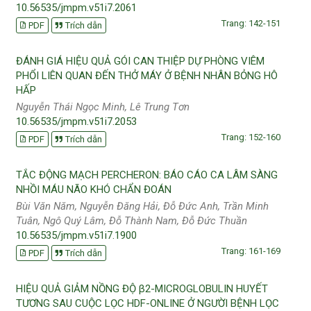
10.56535/jmpm.v51i7.2061
Trang: 142-151
PDF
Trích dẫn
ĐÁNH GIÁ HIỆU QUẢ GÓI CAN THIỆP DỰ PHÒNG VIÊM
PHỔI LIÊN QUAN ĐẾN THỞ MÁY Ở BỆNH NHÂN BỎNG HÔ
HẤP
Nguyễn Thái Ngọc Minh, Lê Trung Tơn
10.56535/jmpm.v51i7.2053
Trang: 152-160
PDF
Trích dẫn
TẮC ĐỘNG MẠCH PERCHERON: BÁO CÁO CA LÂM SÀNG
NHỒI MÁU NÃO KHÓ CHẨN ĐOÁN
Bùi Văn Năm, Nguyễn Đăng Hải, Đỗ Đức Anh, Trần Minh
Tuân, Ngô Quý Lâm, Đỗ Thành Nam, Đỗ Đức Thuần
10.56535/jmpm.v51i7.1900
Trang: 161-169
PDF
Trích dẫn
HIỆU QUẢ GIẢM NỒNG ĐỘ β2-MICROGLOBULIN HUYẾT
TƯƠNG SAU CUỘC LỌC HDF-ONLINE Ở NGƯỜI BỆNH LỌC