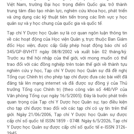
Việt Nam, trường Đại học trọng điểm Quốc gia; trở thành
trung tâm đào tạo nhân lực, nghiên cứu khoa học, phát triển
và ứng dụng các kỹ thuật tiên tiến trong các lĩnh vực y học
quân sự và y học chung của quốc gia và quốc tế.
Tạp chí Y Dược học Quân sự là cơ quan ngôn luận thông tin
về các hoạt động của Học viện Quân y, trực thuộc Ban Giám
đốc Học viện; được cấp Giấy phép hoạt động báo chí số
345/GP-BVHTT ngày 08/8/2002 và xuất bản 02 tháng/kỳ.
Trước xu thế hội nhập của thế giới, với mong muốn có thể
trao đổi với các đồng nghiệp trên toàn thế giới về thành tựu
nghiên cứu y học, Tạp chí Y Dược học Quân sự đã đề nghị
Tổng cục Chính trị cho phép tạp chí được đưa các bài viết đã
đăng tải lên mạng internet và đã được sự đồng ý của Thủ
trưởng Tổng cục Chính trị (theo công văn số 440/VP của
Văn phòng Tổng cục ngày 16/5/2005). Đây là bước phát triển
quan trọng của Tạp chí Y Dược học Quân sự, tạo điều kiện
cho tạp chí được trao đổi với các tạp chí có uy tín trên thế
giới. Ngày 21/06/2006, Tạp chí Y Dược học Quân sự được
cấp chỉ số quốc tế ISSN 1859 - 0748. Ngày 6/5/2026, Tạp chí
Y Dược học Quân sự được cấp chỉ số quốc tế e-ISSN 3126-
2945.