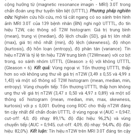
cộng hưởng từ (magnetic resonance imagin - MRI) 3.0T trong
chính
chẩn đoán ung thư tuyến tiền liệt (UTTTL).
Phương pháp nghiên
cứu:
Nghiên cứu hồi cứu, mô tả cắt ngang có so sánh trên hình
của
ảnh MRI 3.0T của 139 bệnh nhân (BN) nghi ngờ UTTTL, đo tín
hiệu T2W, các thông số T2W histogram: Giá trị trung bình
bài
(mean), trung vị (median), độ lệch chuẩn (SD), giá trị lớn nhất
(max), giá trị nhỏ nhất (min), độ lệch (skewness), độ nhọn
viết
(kurtosis), độ hỗn loạn (entropy), độ phân tán (variance). Tín
hiệu nT2W là tỷ lệ tín hiệu T2W trung bình (T2Wmean) với cơ bịt
trong, so sánh nhóm UTTTL (Gleason ≥ 6) với không UTTTL
(Gleason < 6).
Kết quả:
Vùng ngoại vi: Tổn thương UTTTL thấp
hơn so với không ung thư về giá trị nT2W (3,49 ± 0,55 và 4,99 ±
1,43) và một số thông số T2W histogram (mean, median, min,
entropy). Vùng chuyển tiếp: Tổn thương UTTTL thấp hơn không
ung thư về giá trị nT2W (3,47 ± 0,50 và 4,97 ± 0,89) và một số
thông số histogram (mean, median, min, max, skewness,
kurtosis) với p ≤ 0,001. Đường cong ROC cho thấy nT2W đáng
tin cậy nhất để chẩn đoán UTTTL ở vùng ngoại vi (AUC = 0,947;
cut-off: 4,0; độ nhạy: 89,1%; độ đặc hiệu: 96,2%) và vùng
chuyển tiếp (AUC = 0,945; cut-off: 4,09; độ nhạy: 94,4%; độ đặc
hiệu: 82,0%).
Kết luận:
Tín hiệu nT2W trên MRI 3.0T đáng tin cậy