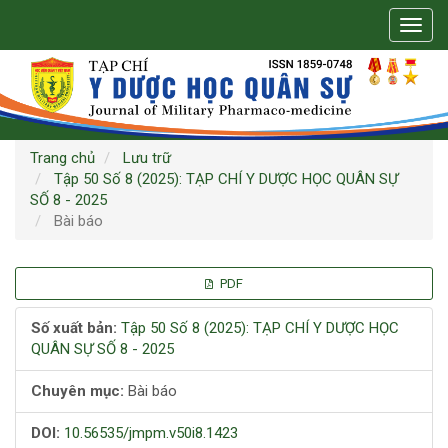
Điều
Toggl
hướng
navig
chính
Nội
dung
chính
Thanh
bên
Trang chủ
Lưu trữ
Tập 50 Số 8 (2025): TẠP CHÍ Y DƯỢC HỌC QUÂN SỰ
SỐ 8 - 2025
Bài báo
Thanh
PDF
bên
Số xuất bản:
Tập 50 Số 8 (2025): TẠP CHÍ Y DƯỢC HỌC
QUÂN SỰ SỐ 8 - 2025
bài
Chuyên mục:
Bài báo
viết
DOI:
10.56535/jmpm.v50i8.1423