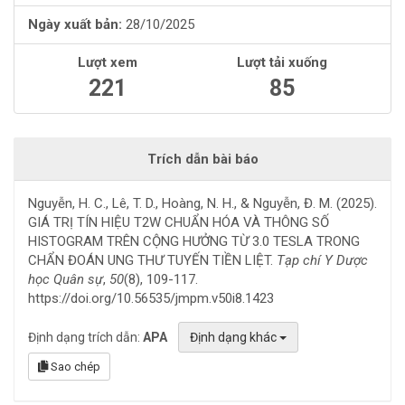
Ngày xuất bản:
28/10/2025
Lượt xem
Lượt tải xuống
221
85
Trích dẫn bài báo
Nguyễn, H. C., Lê, T. D., Hoàng, N. H., & Nguyễn, Đ. M. (2025).
GIÁ TRỊ TÍN HIỆU T2W CHUẨN HÓA VÀ THÔNG SỐ
HISTOGRAM TRÊN CỘNG HƯỞNG TỪ 3.0 TESLA TRONG
CHẨN ĐOÁN UNG THƯ TUYẾN TIỀN LIỆT.
Tạp chí Y Dược
học Quân sự
,
50
(8), 109-117.
https://doi.org/10.56535/jmpm.v50i8.1423
Định dạng trích dẫn:
APA
Định dạng khác
Sao chép