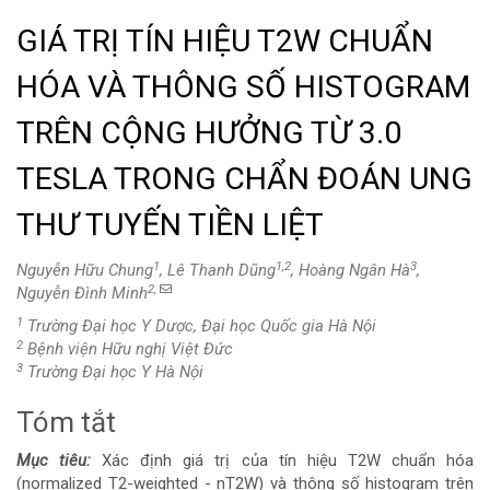
GIÁ TRỊ TÍN HIỆU T2W CHUẨN
HÓA VÀ THÔNG SỐ HISTOGRAM
TRÊN CỘNG HƯỞNG TỪ 3.0
TESLA TRONG CHẨN ĐOÁN UNG
THƯ TUYẾN TIỀN LIỆT
1
1,2
3
Nguyễn Hữu Chung
, Lê Thanh Dũng
, Hoàng Ngân Hà
,
2,
Nguyễn Đình Minh
1
Trường Đại học Y Dược, Đại học Quốc gia Hà Nội
2
Bệnh viện Hữu nghị Việt Đức
3
Trường Đại học Y Hà Nội
Tóm tắt
Nội
Mục tiêu:
Xác định giá trị của tín hiệu T2W chuẩn hóa
dung
(normalized T2-weighted - nT2W) và thông số histogram trên