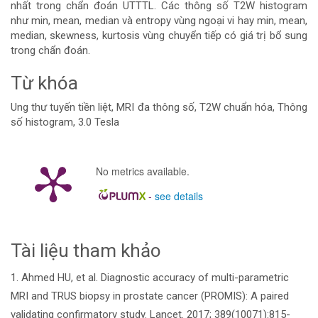
nhất trong chẩn đoán UTTTL. Các thông số T2W histogram
như min, mean, median và entropy vùng ngoại vi hay min, mean,
median, skewness, kurtosis vùng chuyển tiếp có giá trị bổ sung
trong chẩn đoán.
Từ khóa
Ung thư tuyến tiền liệt, MRI đa thông số, T2W chuẩn hóa, Thông
số histogram, 3.0 Tesla
Chi
No metrics available.
tiết
-
see details
bài
viết
Tài liệu tham khảo
1. Ahmed HU, et al. Diagnostic accuracy of multi-parametric
MRI and TRUS biopsy in prostate cancer (PROMIS): A paired
validating confirmatory study. Lancet. 2017; 389(10071):815-