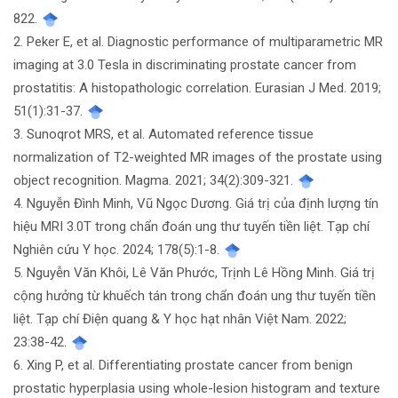
822.
2. Peker E, et al. Diagnostic performance of multiparametric MR
imaging at 3.0 Tesla in discriminating prostate cancer from
prostatitis: A histopathologic correlation. Eurasian J Med. 2019;
51(1):31-37.
3. Sunoqrot MRS, et al. Automated reference tissue
normalization of T2-weighted MR images of the prostate using
object recognition. Magma. 2021; 34(2):309-321.
4. Nguyễn Đình Minh, Vũ Ngọc Dương. Giá trị của định lượng tín
hiệu MRI 3.0T trong chẩn đoán ung thư tuyến tiền liệt. Tạp chí
Nghiên cứu Y học. 2024; 178(5):1-8.
5. Nguyễn Văn Khôi, Lê Văn Phước, Trịnh Lê Hồng Minh. Giá trị
cộng hưởng từ khuếch tán trong chẩn đoán ung thư tuyến tiền
liệt. Tạp chí Điện quang & Y học hạt nhân Việt Nam. 2022;
23:38-42.
6. Xing P, et al. Differentiating prostate cancer from benign
prostatic hyperplasia using whole-lesion histogram and texture