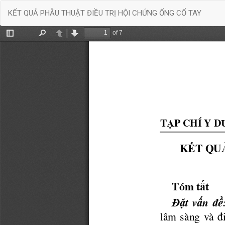
Quay
KẾT QUẢ PHẪU THUẬT ĐIỀU TRỊ HỘI CHỨNG ỐNG CỔ TAY
trở
lại
chi
tiết
bài
báo