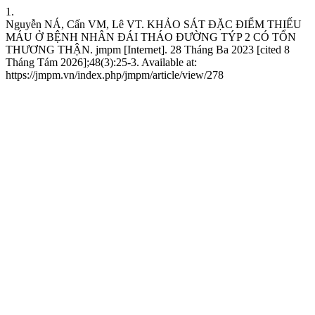
1.
Nguyễn NÁ, Cấn VM, Lê VT. KHẢO SÁT ĐẶC ĐIỂM THIẾU
MÁU Ở BỆNH NHÂN ĐÁI THÁO ĐƯỜNG TÝP 2 CÓ TỔN
THƯƠNG THẬN. jmpm [Internet]. 28 Tháng Ba 2023 [cited 8
Tháng Tám 2026];48(3):25-3. Available at:
https://jmpm.vn/index.php/jmpm/article/view/278