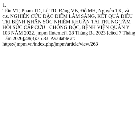
1.
Trần VT, Phạm TD, Lê TD, Đặng VB, Đỗ MH, Nguyễn TK, và
c.s. NGHIÊN CỨU ĐẶC ĐIỂM LÂM SÀNG, KẾT QUẢ ĐIỀU
TRỊ BỆNH NHÂN SỐC NHIỄM KHUẨN TẠI TRUNG TÂM
HỒI SỨC CẤP CỨU - CHỐNG ĐỘC, BỆNH VIỆN QUÂN Y
103 NĂM 2022. jmpm [Internet]. 28 Tháng Ba 2023 [cited 7 Tháng
Tám 2026];48(3):75-83. Available at:
https://jmpm.vn/index.php/jmpm/article/view/263