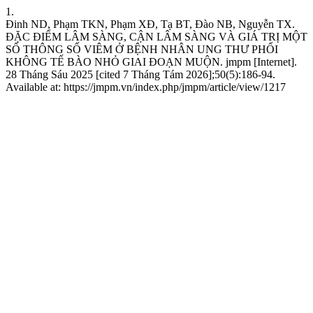
1.
Đinh ND, Phạm TKN, Phạm XĐ, Tạ BT, Đào NB, Nguyễn TX.
ĐẶC ĐIỂM LÂM SÀNG, CẬN LÂM SÀNG VÀ GIÁ TRỊ MỘT
SỐ THÔNG SỐ VIÊM Ở BỆNH NHÂN UNG THƯ PHỔI
KHÔNG TẾ BÀO NHỎ GIAI ĐOẠN MUỘN. jmpm [Internet].
28 Tháng Sáu 2025 [cited 7 Tháng Tám 2026];50(5):186-94.
Available at: https://jmpm.vn/index.php/jmpm/article/view/1217