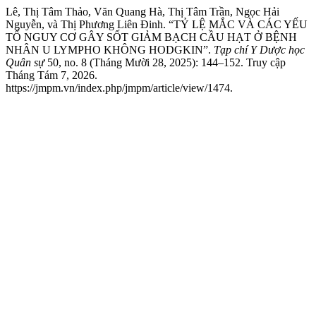
Lê, Thị Tâm Thảo, Văn Quang Hà, Thị Tâm Trần, Ngọc Hải
Nguyễn, và Thị Phương Liên Đinh. “TỶ LỆ MẮC VÀ CÁC YẾU
TỐ NGUY CƠ GÂY SỐT GIẢM BẠCH CẦU HẠT Ở BỆNH
NHÂN U LYMPHO KHÔNG HODGKIN”.
Tạp chí Y Dược học
Quân sự
50, no. 8 (Tháng Mười 28, 2025): 144–152. Truy cập
Tháng Tám 7, 2026.
https://jmpm.vn/index.php/jmpm/article/view/1474.