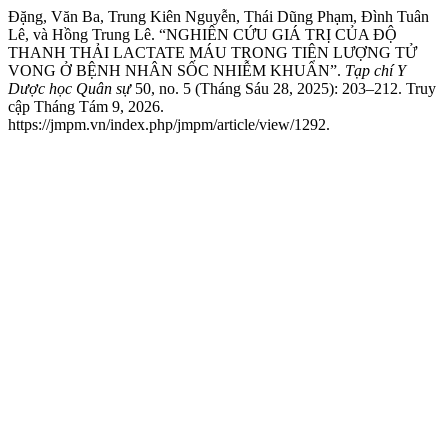
Đặng, Văn Ba, Trung Kiên Nguyễn, Thái Dũng Phạm, Đình Tuân
Lê, và Hồng Trung Lê. “NGHIÊN CỨU GIÁ TRỊ CỦA ĐỘ
THANH THẢI LACTATE MÁU TRONG TIÊN LƯỢNG TỬ
VONG Ở BỆNH NHÂN SỐC NHIỄM KHUẨN”.
Tạp chí Y
Dược học Quân sự
50, no. 5 (Tháng Sáu 28, 2025): 203–212. Truy
cập Tháng Tám 9, 2026.
https://jmpm.vn/index.php/jmpm/article/view/1292.