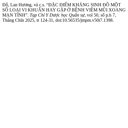
Đỗ, Lan Hương, và c.s. “ĐẶC ĐIỂM KHÁNG SINH ĐỒ MỘT
SỐ LOẠI VI KHUẨN HAY GẶP Ở BỆNH VIÊM MŨI XOANG
MẠN TÍNH”.
Tạp Chí Y Dược học Quân sự
, vol 50, số p.h 7,
Tháng Chín 2025, tr 124-31, doi:10.56535/jmpm.v50i7.1398.