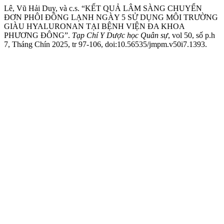
Lê, Vũ Hải Duy, và c.s. “KẾT QUẢ LÂM SÀNG CHUYỂN
ĐƠN PHÔI ĐÔNG LẠNH NGÀY 5 SỬ DỤNG MÔI TRƯỜNG
GIÀU HYALURONAN TẠI BỆNH VIỆN ĐA KHOA
PHƯƠNG ĐÔNG”.
Tạp Chí Y Dược học Quân sự
, vol 50, số p.h
7, Tháng Chín 2025, tr 97-106, doi:10.56535/jmpm.v50i7.1393.