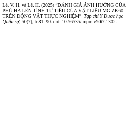
Lê, V. H. và Lê, H. (2025) “ĐÁNH GIÁ ẢNH HƯỞNG CỦA
PHỦ HA LÊN TÍNH TỰ TIÊU CỦA VẬT LIỆU MG ZK60
TRÊN ĐỘNG VẬT THỰC NGHIỆM”,
Tạp chí Y Dược học
Quân sự
, 50(7), tr 81–90. doi: 10.56535/jmpm.v50i7.1302.