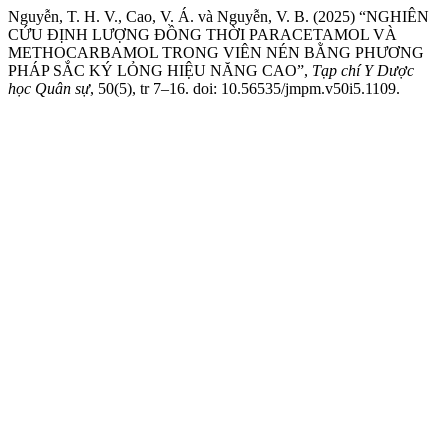
Nguyễn, T. H. V., Cao, V. Á. và Nguyễn, V. B. (2025) “NGHIÊN
CỨU ĐỊNH LƯỢNG ĐỒNG THỜI PARACETAMOL VÀ
METHOCARBAMOL TRONG VIÊN NÉN BẰNG PHƯƠNG
PHÁP SẮC KÝ LỎNG HIỆU NĂNG CAO”,
Tạp chí Y Dược
học Quân sự
, 50(5), tr 7–16. doi: 10.56535/jmpm.v50i5.1109.