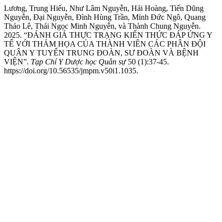
Lương, Trung Hiếu, Như Lâm Nguyễn, Hải Hoàng, Tiến Dũng
Nguyễn, Đại Nguyễn, Đình Hùng Trần, Minh Đức Ngô, Quang
Thảo Lê, Thái Ngọc Minh Nguyễn, và Thành Chung Nguyễn.
2025. “ĐÁNH GIÁ THỰC TRẠNG KIẾN THỨC ĐÁP ỨNG Y
TẾ VỚI THẢM HỌA CỦA THÀNH VIÊN CÁC PHÂN ĐỘI
QUÂN Y TUYẾN TRUNG ĐOÀN, SƯ ĐOÀN VÀ BỆNH
VIỆN”.
Tạp Chí Y Dược học Quân sự
50 (1):37-45.
https://doi.org/10.56535/jmpm.v50i1.1035.