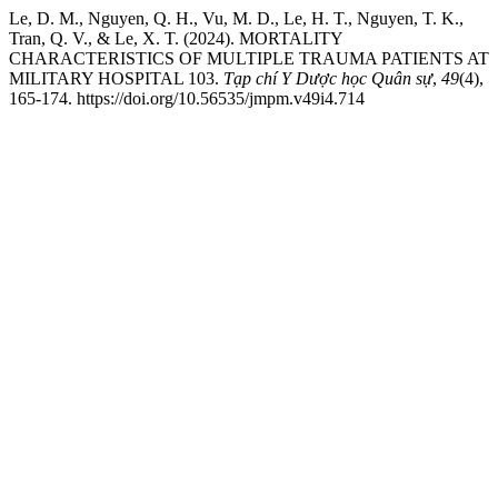
Le, D. M., Nguyen, Q. H., Vu, M. D., Le, H. T., Nguyen, T. K.,
Tran, Q. V., & Le, X. T. (2024). MORTALITY
CHARACTERISTICS OF MULTIPLE TRAUMA PATIENTS AT
MILITARY HOSPITAL 103.
Tạp chí Y Dược học Quân sự
,
49
(4),
165-174. https://doi.org/10.56535/jmpm.v49i4.714