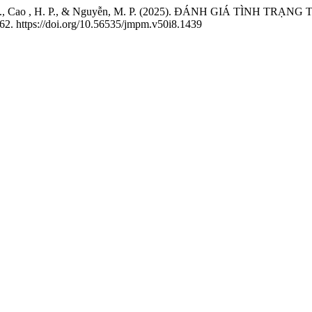
ặng, Q. H., Cao , H. P., & Nguyễn, M. P. (2025). ĐÁNH GIÁ T
-62. https://doi.org/10.56535/jmpm.v50i8.1439