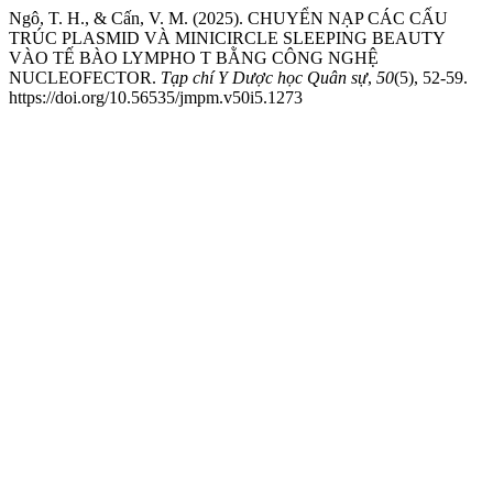
Ngô, T. H., & Cấn, V. M. (2025). CHUYỂN NẠP CÁC CẤU
TRÚC PLASMID VÀ MINICIRCLE SLEEPING BEAUTY
VÀO TẾ BÀO LYMPHO T BẰNG CÔNG NGHỆ
NUCLEOFECTOR.
Tạp chí Y Dược học Quân sự
,
50
(5), 52-59.
https://doi.org/10.56535/jmpm.v50i5.1273