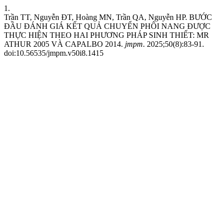
1.
Trần TT, Nguyễn ĐT, Hoàng MN, Trần QA, Nguyễn HP. BƯỚC
ĐẦU ĐÁNH GIÁ KẾT QUẢ CHUYỂN PHÔI NANG ĐƯỢC
THỰC HIỆN THEO HAI PHƯƠNG PHÁP SINH THIẾT: MR
ATHUR 2005 VÀ CAPALBO 2014.
jmpm
. 2025;50(8):83-91.
doi:10.56535/jmpm.v50i8.1415