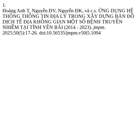
1.
Hoàng Anh T, Nguyễn ĐV, Nguyễn ĐK, và c.s. ỨNG DỤNG HỆ
THỐNG THÔNG TIN ĐỊA LÝ TRONG XÂY DỰNG BẢN ĐỒ
DỊCH TỄ ĐỊA KHÔNG GIAN MỘT SỐ BỆNH TRUYỀN
NHIỄM TẠI TỈNH YÊN BÁI (2014 - 2023).
jmpm
.
2025;50(5):17-26. doi:10.56535/jmpm.v50i5.1094