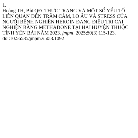
1.
Hoàng TH, Bùi QĐ. THỰC TRẠNG VÀ MỘT SỐ YẾU TỐ
LIÊN QUAN ĐẾN TRẦM CẢM, LO ÂU VÀ STRESS CỦA
NGƯỜI BỆNH NGHIỆN HEROIN ĐANG ĐIỀU TRỊ CAI
NGHIỆN BẰNG METHADONE TẠI HAI HUYỆN THUỘC
TỈNH YÊN BÁI NĂM 2023.
jmpm
. 2025;50(3):115-123.
doi:10.56535/jmpm.v50i3.1092