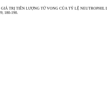
 Nguyễn, T. K. GIÁ TRỊ TIÊN LƯỢNG TỬ VONG CỦA TỶ LỆ NEU
49
, 180-190.