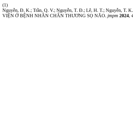
(1)
Nguyễn, Đ. K.; Trần, Q. V.; Nguyễn, T. Đ.; Lê, H. T.;
VIỆN Ở BỆNH NHÂN CHẤN THƯƠNG SỌ NÃO.
jmpm
2024
,