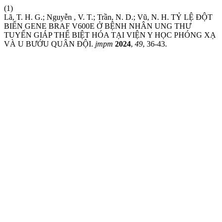
(1)
Lã, T. H. G.; Nguyễn , V. T.; Trần, N. D.; Vũ, N. H. TỶ LỆ ĐỘT
BIẾN GENE BRAF V600E Ở BỆNH NHÂN UNG THƯ
TUYẾN GIÁP THỂ BIỆT HÓA TẠI VIỆN Y HỌC PHÓNG XẠ
VÀ U BƯỚU QUÂN ĐỘI.
jmpm
2024
,
49
, 36-43.