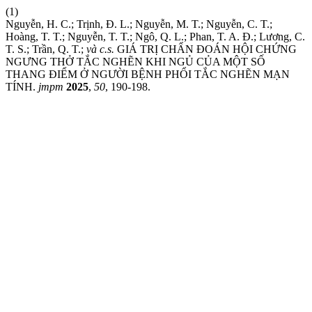
(1)
Nguyễn, H. C.; Trịnh, Đ. L.; Nguyễn, M. T.; Nguyễn, C. T.;
Hoàng, T. T.; Nguyễn, T. T.; Ngô, Q. L.; Phan, T. A. Đ.; Lương, C.
T. S.; Trần, Q. T.;
và c.s.
GIÁ TRỊ CHẨN ĐOÁN HỘI CHỨNG
NGƯNG THỞ TẮC NGHẼN KHI NGỦ CỦA MỘT SỐ
THANG ĐIỂM Ở NGƯỜI BỆNH PHỔI TẮC NGHẼN MẠN
TÍNH.
jmpm
2025
,
50
, 190-198.