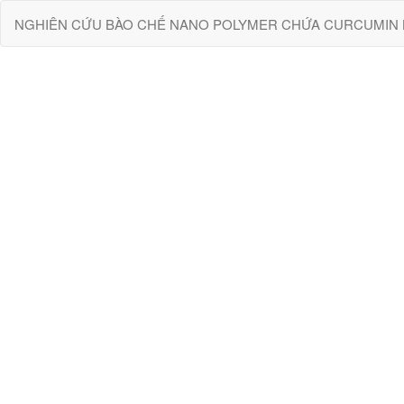
Quay
NGHIÊN CỨU BÀO CHẾ NANO POLYMER CHỨA CURCUMIN BẰNG 
trở
lại
chi
tiết
bài
báo