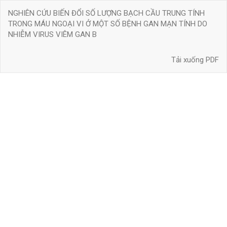
Quay
NGHIÊN CỨU BIẾN ĐỔI SỐ LƯỢNG BẠCH CẦU TRUNG TÍNH
trở
TRONG MÁU NGOẠI VI Ở MỘT SỐ BỆNH GAN MẠN TÍNH DO
lại
NHIỄM VIRUS VIÊM GAN B
chi
tiết
Tải xuống
bài
Tải xuống PDF
báo